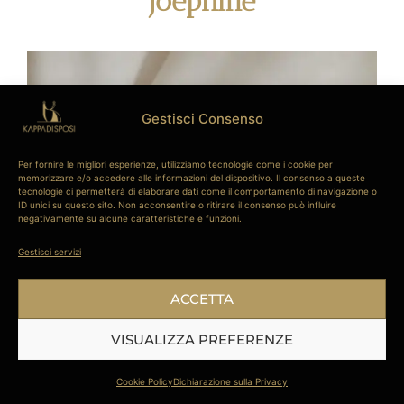
Joephine
Gestisci Consenso
Per fornire le migliori esperienze, utilizziamo tecnologie come i cookie per
memorizzare e/o accedere alle informazioni del dispositivo. Il consenso a queste
tecnologie ci permetterà di elaborare dati come il comportamento di navigazione o
ID unici su questo sito. Non acconsentire o ritirare il consenso può influire
negativamente su alcune caratteristiche e funzioni.
Gestisci servizi
ACCETTA
VISUALIZZA PREFERENZE
Cookie Policy
Dichiarazione sulla Privacy